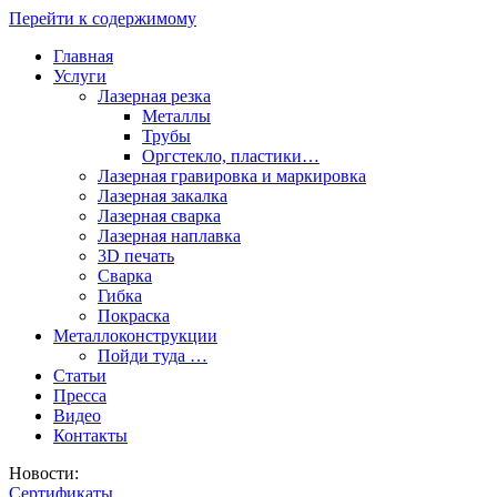
Перейти к содержимому
Главная
Услуги
Лазерная резка
Металлы
Трубы
Оргстекло, пластики…
Лазерная гравировка и маркировка
Лазерная закалка
Лазерная сварка
Лазерная наплавка
3D печать
Сварка
Гибка
Покраска
Металлоконструкции
Пойди туда …
Статьи
Пресса
Видео
Контакты
Новости:
Сертификаты